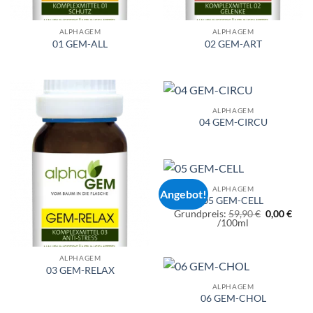
ALPHAGEM
ALPHAGEM
01 GEM-ALL
02 GEM-ART
ALPHAGEM
04 GEM-CIRCU
ALPHAGEM
Angebot!
05 GEM-CELL
Ursprüngli
Grundpreis:
59,90
€
0,00
€
Aktueller
Preis
/
100
ml
Preis
war:
ist:
59,90 €
0,00 €.
ALPHAGEM
03 GEM-RELAX
ALPHAGEM
06 GEM-CHOL