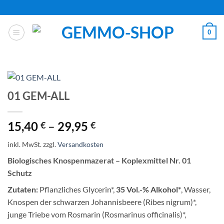
Zum
Inhalt
springen
0
01 GEM-ALL
15,40
–
29,95
€
€
inkl. MwSt.
zzgl.
Versandkosten
Biologisches Knospenmazerat – Koplexmittel Nr. 01
Schutz
Zutaten:
Pflanzliches Glycerin*,
35 Vol.-% Alkohol*
, Wasser,
Knospen der schwarzen Johannisbeere (Ribes nigrum)*,
junge Triebe vom Rosmarin (Rosmarinus officinalis)*,