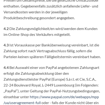
Preisen um Gesamtpreise, die die gesetzliche Umsatzsteuer
enthalten. Gegebenenfalls zusätzlich anfallende Liefer- und
Versandkosten werden in der jeweiligen
Produktbeschreibung gesondert angegeben.
4.2
Die Zahlungsmöglichkeit/en wird/werden dem Kunden
im Online-Shop des Verkäufers mitgeteilt.
4.3
Ist Vorauskasse per Banküberweisung vereinbart, ist die
Zahlung sofort nach Vertragsabschluss fällig, sofern die
Parteien keinen späteren Fälligkeitstermin vereinbart haben.
4.4
Bei Auswahl einer von PayPal angebotenen Zahlungsart
erfolgt die Zahlungsabwicklung über den
Zahlungsdienstleister PayPal (Europe) S.à r.l. et Cie, S.C.A.,
22-24 Boulevard Royal, L-2449 Luxembourg (im Folgenden:
„PayPal“), unter Geltung der PayPal-Nutzungsbedingungen,
einsehbar unter
https://www.paypal.com
/de
/webapps
/mpp
/ua
/useragreement-full
oder - falls der Kunde nicht über ein