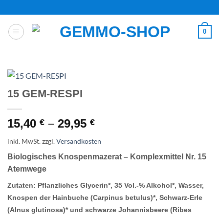
Zum
Inhalt
springen
0
15 GEM-RESPI
15,40
–
29,95
€
€
inkl. MwSt.
zzgl.
Versandkosten
Biologisches Knospenmazerat – Komplexmittel Nr. 15
Atemwege
Zutaten:
Pflanzliches Glycerin*,
35 Vol.-% Alkohol*
, Wasser,
Knospen der Hainbuche (Carpinus betulus)*, Schwarz-Erle
(Alnus glutinosa)* und schwarze Johannisbeere (Ribes