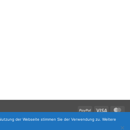
PayPal
Visa
Mas
e Nutzung der Webseite stimmen Sie der Verwendung zu. Weitere