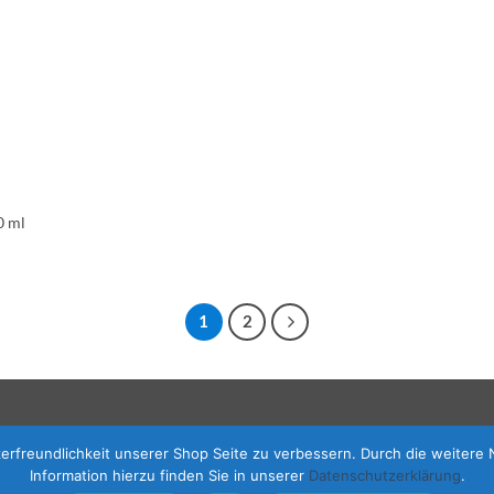
0
ml
1
2
zerfreundlichkeit unserer Shop Seite zu verbessern. Durch die weiter
Information hierzu finden Sie in unserer
Datenschutzerklärung
.
VERTRAG WIDERRUFEN