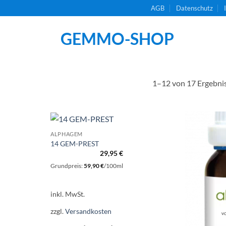
AGB
Datenschutz
1–12 von 17 Ergebni
ALPHAGEM
14 GEM-PREST
29,95
€
Grundpreis:
59,90
€
/
100
ml
inkl. MwSt.
zzgl.
Versandkosten