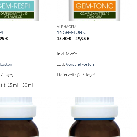
ALPHAGEM
PI
16 GEM-TONIC
,95
€
15,40
€
–
29,95
€
inkl. MwSt.
kosten
zzgl.
Versandkosten
-7 Tage}
Lieferzeit: {2-7 Tage}
ält: 15
ml
– 50
ml