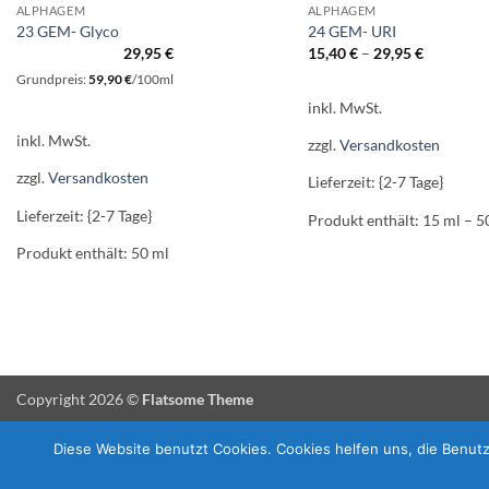
ALPHAGEM
ALPHAGEM
23 GEM- Glyco
24 GEM- URI
29,95
€
15,40
€
–
29,95
€
Grundpreis:
59,90
€
/
100
ml
inkl. MwSt.
inkl. MwSt.
zzgl.
Versandkosten
zzgl.
Versandkosten
Lieferzeit: {2-7 Tage}
Lieferzeit: {2-7 Tage}
Produkt enthält: 15
ml
– 5
Produkt enthält: 50
ml
Copyright 2026 ©
Flatsome Theme
Diese Website benutzt Cookies. Cookies helfen uns, die Benut