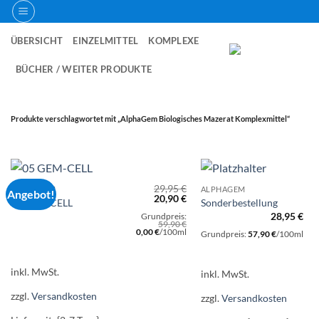
Zum
Inhalt
ÜBERSICHT
EINZELMITTEL
KOMPLEXE
springen
BÜCHER / WEITER PRODUKTE
Produkte verschlagwortet mit „AlphaGem Biologisches Mazerat Komplexmittel“
29,95
€
ALPHAGEM
ALPHAGEM
Angebot!
Ursprünglicher
Aktueller
20,90
€
05 GEM-CELL
Sonderbestellung
Preis
Preis
28,95
€
Grundpreis:
war:
ist:
59,90
€
29,95 €
20,90 €.
Ursprünglicher
Aktueller
0,00
€
/
100
ml
Grundpreis:
57,90
€
/
100
ml
Preis
Preis
war:
ist:
59,90 €
0,00 €.
inkl. MwSt.
inkl. MwSt.
zzgl.
Versandkosten
zzgl.
Versandkosten