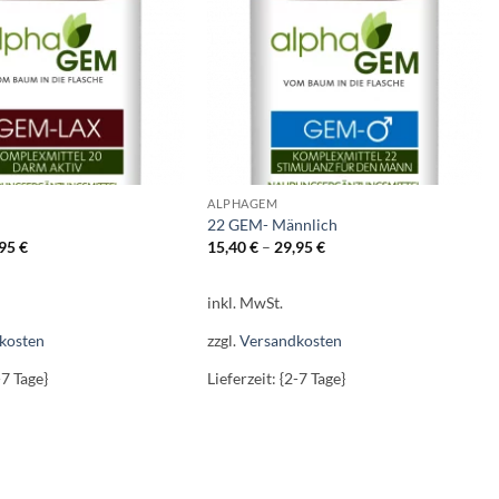
ALPHAGEM
X
22 GEM- Männlich
,95
€
15,40
€
–
29,95
€
inkl. MwSt.
kosten
zzgl.
Versandkosten
-7 Tage}
Lieferzeit: {2-7 Tage}