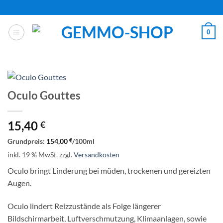
Zum
Inhalt
springen
0
Oculo Gouttes
15,40
€
Grundpreis:
154,00
€
/
100
ml
inkl. 19 % MwSt.
zzgl.
Versandkosten
Oculo bringt Linderung bei müden, trockenen und gereizten
Augen.
Oculo lindert Reizzustände als Folge längerer
Bildschirmarbeit, Luftverschmutzung, Klimaanlagen, sowie