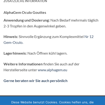
ZUSÄTZLICHE INFORMATION
AlphaGem Oculo Gouttes
Anwendung und Dosierung:
Nach Bedarf mehrmals täglich
2-3 Tropfen in den Augenwinkel geben.
Hinweis:
Sinnvolle Ergänzung zum Komplexmittel
Nr 12
Gem-Oculo.
Lagerhinweis:
Nach Öffnen kühl lagern.
Weitere Informationen
finden Sie auch auf der
Herstellerseite unter
www.alphagem.eu
Gerne beraten wir Sie auch persönlich
Diese Website benutzt Cookies. Cookies helfen uns, die
PayPal
Visa
MasterCard