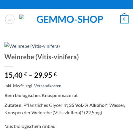
Zum
Inhalt
springen
0
Weinrebe (Vitis-vinifera)
15,40
–
29,95
€
€
inkl. MwSt.
zzgl.
Versandkosten
Rein biologisches Knospenmazerat
Zutaten:
Pflanzliches Glycerin*,
35 Vol.-% Alkohol*
, Wasser,
Knospen der Weinrebe (Vitis vinifera)* (22,5mg)
*aus biologischem Anbau