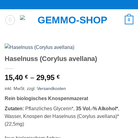
Zum
Inhalt
springen
0
Haselnuss (Corylus avellana)
15,40
–
29,95
€
€
inkl. MwSt.
zzgl.
Versandkosten
Rein biologisches Knospenmazerat
Zutaten:
Pflanzliches Glycerin*,
35 Vol.-% Alkohol*
,
Wasser, Knospen der Haselnuss (Corylus avellana)*
(22,5mg)