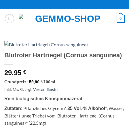
Zum
Inhalt
springen
0
Blutroter Hartriegel (Cornus sanguinea)
29,95
€
Grundpreis:
59,90
€
/
100
ml
inkl. MwSt.
zzgl.
Versandkosten
Rein biologisches Knospenmazerat
Pflanzliches Glycerin*,
, Wasser,
Zutaten:
35 Vol.-% Alkohol*
Blätter (junge Triebe) vom Blutroten Hartriegel (Cornus
sanguinea)* (22,5mg)