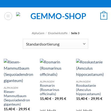
Zum
Inhalt
springen
0
AlphaGem
/
Einzelwirkstoffe
/
Seite 3
ALPHAGEM
ALPHAGEM
Rosmarin
Rosskastanie
ALPHAGEM
(Rosmarinus
(Aesculus
Riesen-
officinalis)
hippocastanum)
Mammutbaum
15,40
€
–
29,95
€
15,40
€
–
29,95
€
(Sequoiadendron
giganteum)
15,40
€
–
29,95
€
inkl. MwSt.
inkl. MwSt.