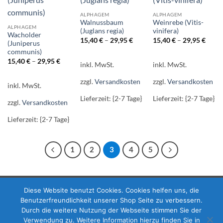
ALPHAGEM
ALPHAGEM
Walnussbaum
Weinrebe (Vitis-
ALPHAGEM
(Juglans regia)
vinifera)
Wacholder
15,40
€
–
29,95
€
15,40
€
–
29,95
€
(Juniperus
communis)
15,40
€
–
29,95
€
inkl. MwSt.
inkl. MwSt.
zzgl.
Versandkosten
zzgl.
Versandkosten
inkl. MwSt.
Lieferzeit: {2-7 Tage}
Lieferzeit: {2-7 Tage}
zzgl.
Versandkosten
Lieferzeit: {2-7 Tage}
1
2
3
4
5
Diese Website benutzt Cookies. Cookies helfen uns, die
PayPal
Visa
MasterCard
Benutzerfreundlichkeit unserer Shop Seite zu verbessern.
Durch die weitere Nutzung der Webseite stimmen Sie der
Copyright 2026 ©
Flatsome Theme
Verwendung zu. Weitere Information hierzu finden Sie in