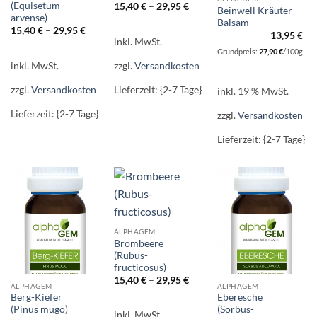
(Equisetum
15,40
€
–
29,95
€
Beinwell Kräuter
arvense)
Balsam
15,40
€
–
29,95
€
13,95
€
inkl. MwSt.
Grundpreis:
27,90
€
/
100
g
inkl. MwSt.
zzgl.
Versandkosten
zzgl.
Versandkosten
Lieferzeit: {2-7 Tage}
inkl. 19 % MwSt.
Lieferzeit: {2-7 Tage}
zzgl.
Versandkosten
Lieferzeit: {2-7 Tage}
ALPHAGEM
Brombeere
(Rubus-
fructicosus)
15,40
€
–
29,95
€
ALPHAGEM
ALPHAGEM
Berg-Kiefer
Eberesche
(Pinus mugo)
(Sorbus-
inkl. MwSt.