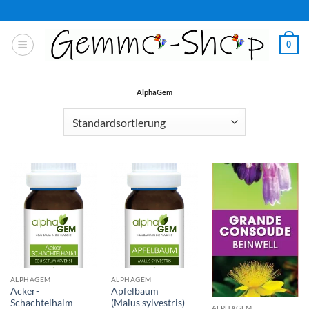
Zum
Inhalt
springen
0
AlphaGem
ALPHAGEM
ALPHAGEM
Acker-
Apfelbaum
Schachtelhalm
(Malus sylvestris)
ALPHAGEM