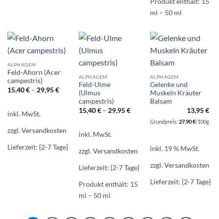
Produkt enthält: 15
ml
– 50
ml
ALPHAGEM
Feld-Ahorn (Acer
ALPHAGEM
ALPHAGEM
campestris)
Feld-Ulme
Gelenke und
15,40
€
–
29,95
€
(Ulmus
Muskeln Kräuter
campestris)
Balsam
15,40
€
–
29,95
€
13,95
€
inkl. MwSt.
Grundpreis:
27,90
€
/
100
g
zzgl.
Versandkosten
inkl. MwSt.
Lieferzeit: {2-7 Tage}
inkl. 19 % MwSt.
zzgl.
Versandkosten
zzgl.
Versandkosten
Lieferzeit: {2-7 Tage}
Lieferzeit: {2-7 Tage}
Produkt enthält: 15
ml
– 50
ml